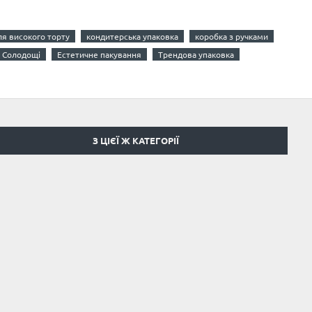
ля високого торту
кондитерська упаковка
коробка з ручками
Солодощі
Естетичне пакування
Трендова упаковка
З ЦІЄЇ Ж КАТЕГОРІЇ