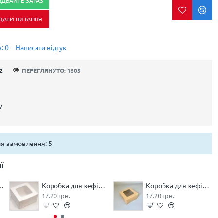
ИДБАЙТЕ ЗАРАЗ
ДАТИ ПИТАННЯ
: 0
-
Написати відгук
2
ПЕРЕГЛЯНУТО: 1505
у
ля замовлення: 5
Ї
з кришкою 210*210*110 біла
Коробка для зефіру та десертів з вікном 170*170*90 Біла
Коробка для зефіру та десертів з вікном 170*170*90 Крафтова
17.20 грн.
17.20 грн.