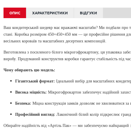
ОПИС
ХАРАКТЕРИСТИКИ
ВІДГУКИ
Ваш кондитерський шедевр має вражаючі масштаби? Ми подбали про те,
стані. Коробка розміром 450×450×450 мм — це професійне рішення для
весільних короваїв та масштабних десертних композицій.
Виготовлена з посиленого білого мікрогофрокартону, ця упаковка забе
виробу. Продуманий конструктив коробки гарантує стабільність під час
Чому обирають цю модель:
Гігантський формат:
Ідеальний вибір для масштабних кондитер
Висока міцність:
Мікрогофрокартон забезпечує надійний захист 
Безпека:
Міцна конструкція замків дозволяє не хвилюватися за ці
Професійний вигляд:
Лаконічний білий колір підкреслює гранд
Обирайте надійність від «Артіль Пак» — ми забезпечуємо найкращий 