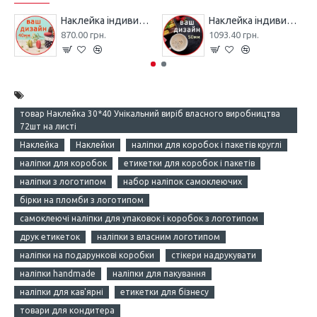
Наклейка індивидуального дизайну 40мм - 560шт комплект
Наклейка індивидуального дизайну 50мм - 528шт комплект
870.00 грн.
1093.40 грн.
товар Наклейка 30*40 Унікальний виріб власного виробництва
72шт на листі
Наклейка
Наклейки
наліпки для коробок і пакетів круглі
наліпки для коробок
етикетки для коробок і пакетів
наліпки з логотипом
набор наліпок самоклеючих
бірки на пломби з логотипом
самоклеючі наліпки для упаковок і коробок з логотипом
друк етикеток
наліпки з власним логотипом
наліпки на подарункові коробки
стікери надрукувати
наліпки handmade
наліпки для пакування
наліпки для кав'ярні
етикетки для бізнесу
товари для кондитера