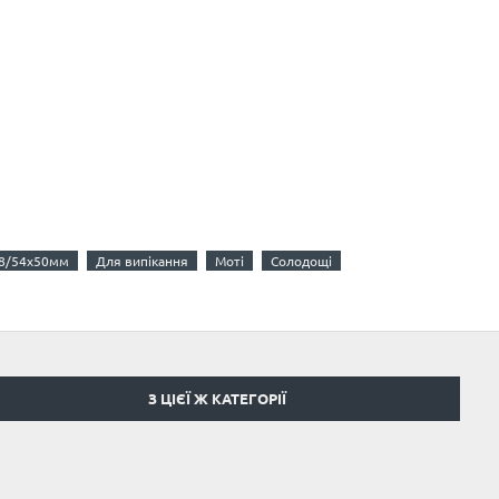
8/54x50мм
Для випікання
Моті
Солодощі
З ЦІЄЇ Ж КАТЕГОРІЇ