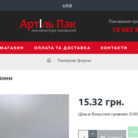
UKR
Паковання пр
10 062 
МАГАЗИН
ОПЛАТА ТА ДОСТАВКА
КОНТАКТИ
Паперові форми
X50ММ
15.32 грн.
Ціна в бонусних гривнях: 0.00
ПР
КУПИТИ