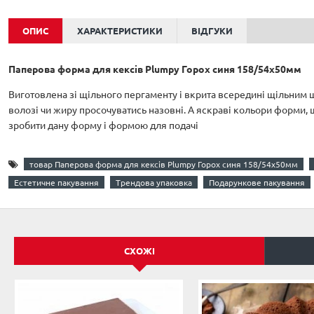
ОПИС
ХАРАКТЕРИСТИКИ
ВІДГУКИ
Паперова форма для кексів Plumpy Горох синя 158/54x50мм
Виготовлена зі щільного пергаменту і вкрита всередині щільним 
волозі чи жиру просочуватись назовні. А яскраві кольори форми, 
зробити дану форму і формою для подачі
товар Паперова форма для кексів Plumpy Горох синя 158/54x50мм
Естетичне пакування
Трендова упаковка
Подарункове пакування
СХОЖІ