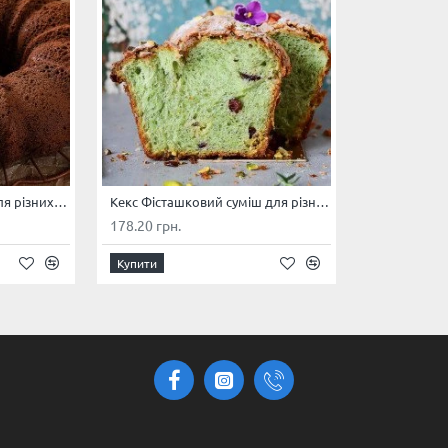
Кекс Мускатний суміш для різних видів масляних кексів, бісквітів (фасування 1 кг)
Кекс Фісташковий суміш для різних видів масляних кексів, бісквітів (фасування 1 кг)
178.20 грн.
Купити