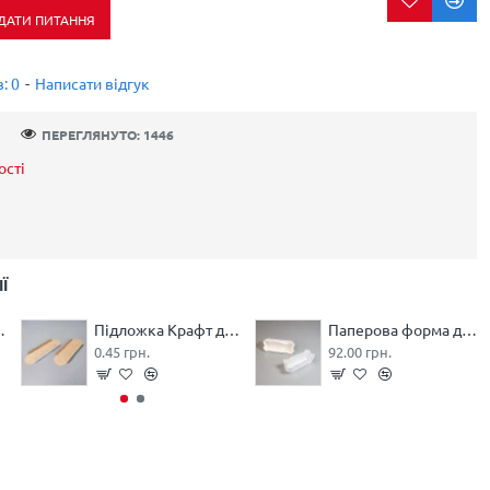
ДАТИ ПИТАННЯ
: 0
-
Написати відгук
ПЕРЕГЛЯНУТО: 1446
ості
Ї
45*40*10 Біла
Підложка Крафт для еклеру 145*40*10
Паперова форма для еклеру біла 100/35*30 (100 шт)
0.45 грн.
92.00 грн.