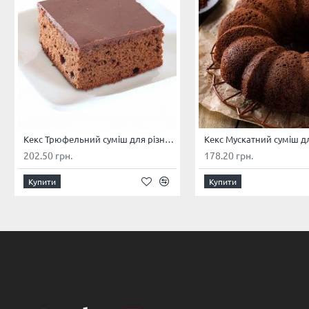
Кекс Трюфельний суміш для різних видів кексів, бісквітів (фасування 1 кг)
202.50 грн.
178.20 грн.
Купити
Купити