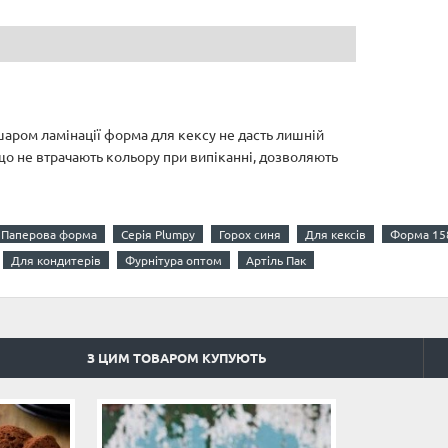
шаром ламінації форма для кексу не дасть лишній
що не втрачають кольору при випіканні, дозволяють
Паперова форма
Серія Plumpy
Горох синя
Для кексів
Форма 15
Для кондитерів
Фурнітура оптом
Артіль Пак
З ЦИМ ТОВАРОМ КУПУЮТЬ