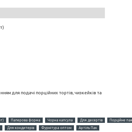
т)
ням для подачі порційних тортів, чизкейків та
т)
Паперова форма
Чорна капсула
Для десертів
Порційне па
Для кондитерів
Фурнітура оптом
Артіль Пак