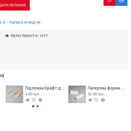
ДАТИ ПИТАННЯ
: 0
-
Написати відгук
ПЕРЕГЛЯНУТО: 1577
ІЇ
ру 145*40*10 Біла
Підложка Крафт для еклеру 145*40*10
Паперова форма для еклеру біла 100/35*30 (100 шт)
0.60 грн.
92.00 грн.