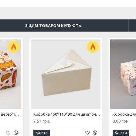
З ЦИМ ТОВАРОМ КУПУЮТЬ
Коробка-контейнер для десертів і капкейків 180*120*80 Париж
Коробка 150*110*90 для шматочка торту Біла
7.57 грн.
8.00 грн.
Купити
Купити