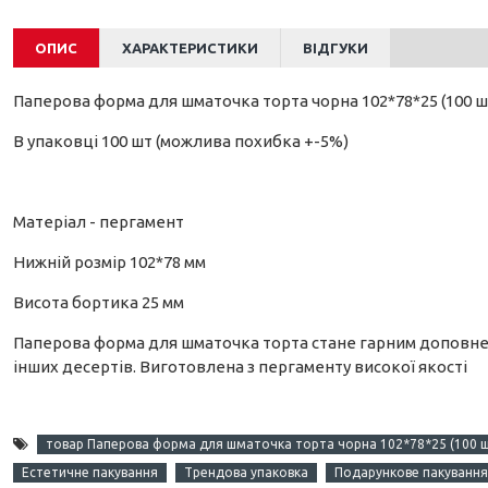
ОПИС
ХАРАКТЕРИСТИКИ
ВІДГУКИ
Паперова форма для шматочка торта чорна 102*78*25 (100 ш
В упаковці 100 шт (можлива похибка +-5%)
Матеріал - пергамент
Нижній розмір 102*78 мм
Висота бортика 25 мм
Паперова форма для шматочка торта стане гарним доповнен
інших десертів. Виготовлена з пергаменту високої якості
товар Паперова форма для шматочка торта чорна 102*78*25 (100 ш
Естетичне пакування
Трендова упаковка
Подарункове пакування