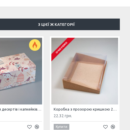
З ЦІЄЇ Ж КАТЕГОРІЇ
ОЧІКУЄМО
Коробка для десертів і капкейків Пташки/ Ланч бокс Пташки 180*120*80
Коробка з прозорою кришкою 200*150*50 Крафт
22.32 грн.
Купити