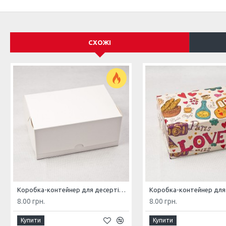
СХОЖІ
Коробка-контейнер для десертів і капкейків 180*120*80 Біла
8.00 грн.
8.00 грн.
Купити
Купити