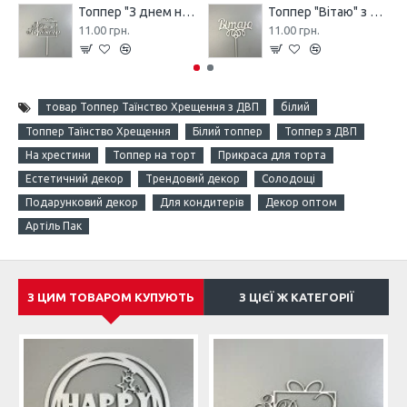
Топпер "З днем народження" з ДВП, білий (подарунок)
Топпер "Вітаю" з ДВП, білий
11.00 грн.
11.00 грн.
товар Топпер Таїнство Хрещення з ДВП
білий
Топпер Таїнство Хрещення
Білий топпер
Топпер з ДВП
На хрестини
Топпер на торт
Прикраса для торта
Естетичний декор
Трендовий декор
Солодощі
Подарунковий декор
Для кондитерів
Декор оптом
Артіль Пак
З ЦИМ ТОВАРОМ КУПУЮТЬ
З ЦІЄЇ Ж КАТЕГОРІЇ