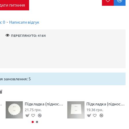
ДАТИ ПИТАННЯ
: 0
-
Написати відгук
ПЕРЕГЛЯНУТО: 4164
ля замовлення: 5
Ї
 3мм кругла 250мм
Підкладка (піднос) ДВП 3мм фігурна 250мм
Підкладка (піднос) ДВП 3мм квадратна 250мм
21.75 грн.
19.36 грн.