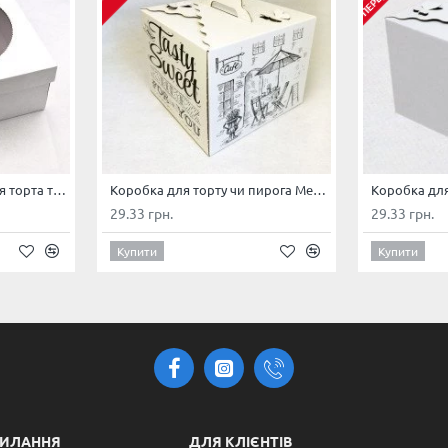
Коробка 250*250*110 для торта та чізкейка з вікном Гофрокартон
Коробка для торту чи пирога Метелик 250*250*200 з принтом
29.33 грн.
29.33 грн.
Купити
Купити
СИЛАННЯ
ДЛЯ КЛІЄНТІВ