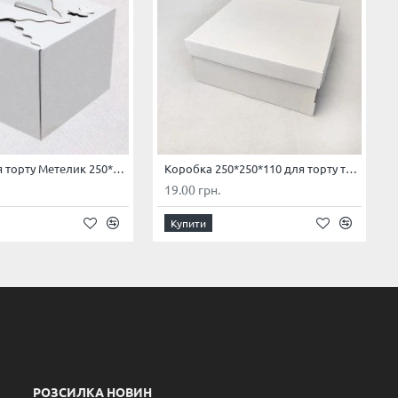
Коробка для торту Метелик 250*250*200 Біла
Коробка 250*250*110 для торту та чізкейку з гофрокартону без вікна
19.00 грн.
Купити
РОЗСИЛКА НОВИН