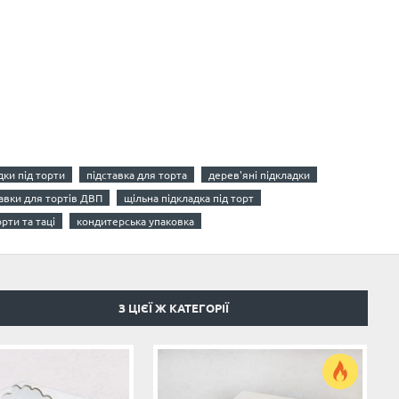
дки під торти
підставка для торта
дерев'яні підкладки
авки для тортів ДВП
щільна підкладка під торт
орти та таці
кондитерська упаковка
З ЦІЄЇ Ж КАТЕГОРІЇ