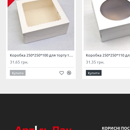
Коробка 250*250*100 для торту та чізкейку Біла
31.65 грн.
31.35 грн.
Купити
Купити
КОРИСНІ ПО