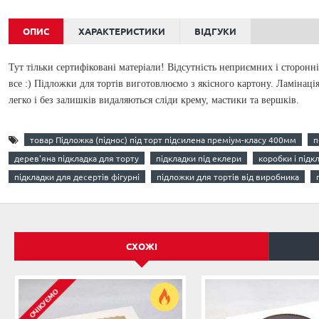
ОПИС
ХАРАКТЕРИСТИКИ
ВІДГУКИ
Тут тільки сертифіковані матеріали! Відсутність неприємних і сторонн
все :) Підложки для тортів виготовлюємо з якісного картону. Ламінація
легко і без залишків видаляються сліди крему, мастики та вершків.
товар Підложка (піднос) під торт підсилена преміум-класу 400мм
п
дерев'яна підкладка для торту
підкладки під еклери
коробки і підк
підкладки для десертів фігурні
підложки для тортів від виробника
СХОЖІ
ОЧІКУЄМО