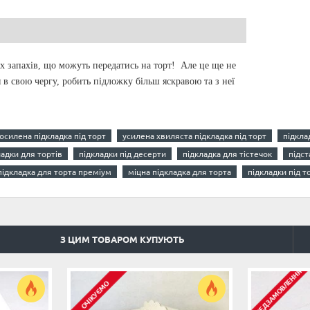
іх запахів, що можуть передатись на торт! Але це ще не
 в свою чергу, робить підложку більш яскравою та з неї
осилена підкладка під торт
усилена хвиляста підкладка під торт
підкла
ладки для тортів
підкладки під десерти
підкладка для тістечок
підст
підкладка для торта преміум
міцна підкладка для торта
підкладки під т
З ЦИМ ТОВАРОМ КУПУЮТЬ
ПЕРЕДЗАМОВЛЕННЯ
ОЧІКУЄМО