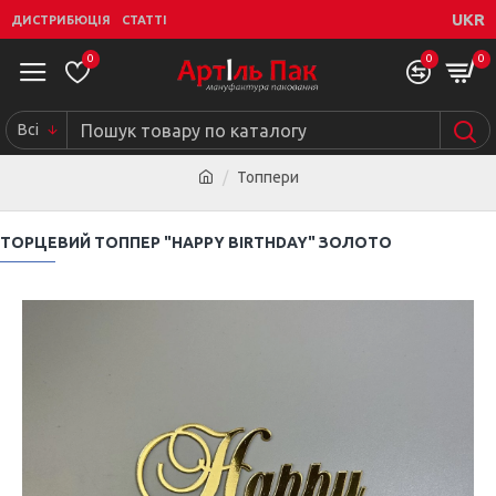
UKR
ДИСТРИБЮЦІЯ
СТАТТІ
0
0
0
Всі
Топпери
ТОРЦЕВИЙ ТОППЕР "HAPPY BIRTHDAY" ЗОЛОТО