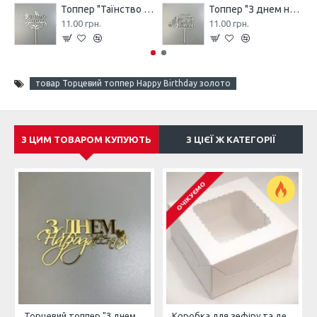
Топпер "Таїнство Хрещення" з ДВП, білий
Топпер "З днем народження" з ДВП, білий (подарунок)
11.00 грн.
11.00 грн.
товар Торцевий топпер Happy Birthday золото
З ЦИМ ТОВАРОМ КУПУЮТЬ
З ЦІЄЇ Ж КАТЕГОРІЇ
ОЧІКУЄМО
Торцевий топпер "З днем народження" золото
Коробка для зефіру та десертів з вікном 140*140*70 Біла