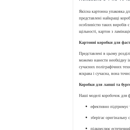
Крафт коробка
Якісна картонна упаковка д
Крафт тарілка
представлені найкращі короб
Крафт упаковка
особливістю таких виробів є
Ламінована упаковка
щільності, картон з ламінац
Ланч-бокс
Картонні коробки для фас
Малі тиражі
Представлені в цьому розділ
Моті
можемо нанести необхідну ін
сучасних поліграфічних техн
Пакети з логотипом
яскрава і сучасна, вона точн
Паковання для фаст-фуду
Коробки для лапші та бург
Пакування оптом
Подарункова коробка
Наші моделі коробочок
для ф
Підкладка під торт
ефективно підтримує 
Солодощі
зберігає оригінальну с
Тарілка-човник
підкреслює естетичний