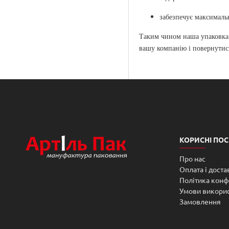
Трендова упаковка
Упаковка 90*75*60
забезпечує максимальн
Упаковка 100*100*50
Таким чином наша упаковка 
Упаковка 105*85*65
вашу компанію і повернутись
Упаковка 120*120*90
Упаковка 120*120*110
Упаковка 155*105*45
Упаковка 170*115*45
Упаковка 170*140*50
КОРИСНІ ПО
Упаковка 175*140*65
Про нас
Упаковка 205*125*55
Оплата і доста
Упаковка 210*150*60
Політика конф
Умови викори
Упаковка для подарунків
Замовлення
Упаковка для суши
Упаковка для фаст-фуда