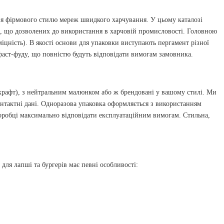
ня фірмового стилю мереж швидкого харчування. У цьому каталозі
ів, що дозволених до використання в харчовій промисловості. Головною
міцність). В якості основи для упаковки виступають пергамент різної
фаст-фуду, що повністю будуть відповідати вимогам замовника.
 крафт), з нейтральним малюнком або ж брендовані у вашому стилі. Ми
нтактні дані. Одноразова упаковка оформляється з використанням
коробці максимально відповідати експлуатаційним вимогам. Стильна,
для лапші та бургерів має певні особливості: