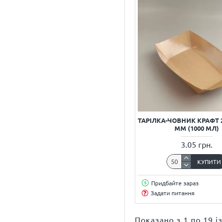
Картонна упаковка
Картопля фрі
Коробка
Коробка WOK
Коробка вок
Коробка для бургера
Коробка для бургеру
ТАРІЛКА-ЧОВНИК КРАФТ 2
Коробка для лапші
ММ (1000 МЛ)
Коробка для локшини
3.05 грн.
Коробки для еклерів
КУПИТИ
Коробки для суші
Придбайте зараз
Коробки для торту
Задати питання
Коробки для эклеров
Коробки з логотипом
Показано з 1 по 19 із