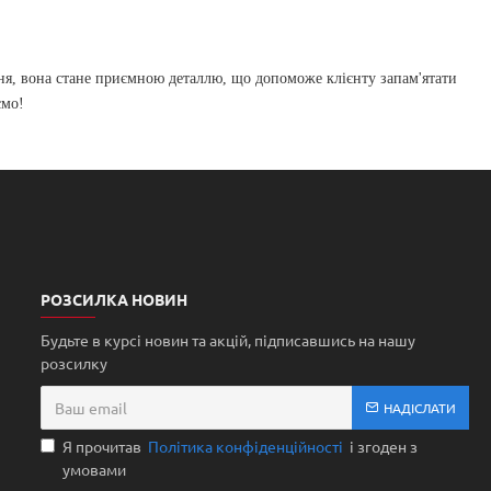
ня, вона стане приємною деталлю, що допоможе клієнту запам'ятати
ємо!
РОЗСИЛКА НОВИН
Будьте в курсі новин та акцій, підписавшись на нашу
розсилку
НАДІСЛАТИ
Я прочитав
Політика конфіденційності
і згоден з
умовами