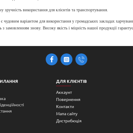
у зручність використання для клієнтів та транспортування.
є чудовим варіантом для використання у громадських закладах харчуван
 з замовленням знову. Високу якість і міцність нашої продукції гаранту
СИЛАННЯ
ДЛЯ КЛІЄНТІВ
Аккаунт
вка
Повернення
іденційності
Контакти
стання
Мапа сайту
Дистрибюція