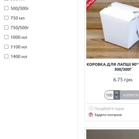
500/300г
750 мл
750/500г
1000 мл
1100 мл
1400 мл
КОРОБКА ДЛЯ ЛАПШІ 90*7
1600 мл
500/300Г
Індивідуальне пакування
6.75 грн.
Артіль Пак
Брендування упаковки
КУПИТИ
Біла коробка
Придбайте зараз
Біла упаковка
Задати питання
Велика тарілка
Для WOK