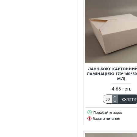
Для бенто торту
Для десертів
Для доставки їжі
Для кондитерів
Для локшини
Для торту
Для фастфуду
ЛАНЧ-БОКС КАРТОННИЙ
Для шматочка торту
ЛАМІНАЦІЄЮ 170*140*50
МЛ)
Друк
4.65 грн.
Друк логотипу
Друк на коробках
КУПИТИ
Друк на пакетах
Придбайте зараз
Еко упаковка
Задати питання
Естетичне пакування
Жиростійка упаковка